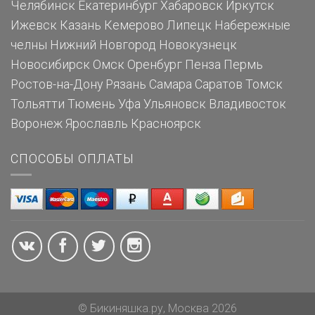
Челябинск
Екатеринбург
Хабаровск
Иркутск
Ижевск
Казань
Кемерово
Липецк
Набережные
челны
Нижний Новгород
Новокузнецк
Новосибирск
Омск
Оренбург
Пенза
Пермь
Ростов-на-Дону
Рязань
Самара
Саратов
Томск
Тольятти
Тюмень
Уфа
Ульяновск
Владивосток
Воронеж
Ярославль
Красноярск
СПОСОБЫ ОПЛАТЫ
© Бикиняшка.ру, Москва 2026