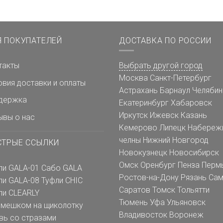
Я ПОКУПАТЕЛЕЙ
ДОСТАВКА ПО РОССИИ
такты
Выбрать другой город
Москва
Санкт-Петербург
овия доставки и оплаты
Астрахань
Барнаул
Челябин
держка
Екатеринбург
Хабаровск
Иркутск
Ижевск
Казань
ывы о нас
Кемерово
Липецк
Набереж
челны
Нижний Новгород
СТРЫЕ ССЫЛКИ
Новокузнецк
Новосибирск
Омск
Оренбург
Пенза
Перм
ли GALA-01
Сабо GALA
Ростов-на-Дону
Рязань
Сам
ли GALA-08
Туфли CHIC
Саратов
Томск
Тольятти
ли CLEARLY
Тюмень
Уфа
Ульяновск
емешком на щиколотку
Владивосток
Воронеж
вь со стразами