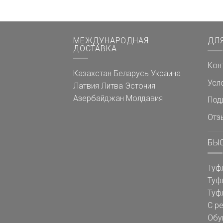
МЕЖДУНАРОДНАЯ
ДЛ
ДОСТАВКА
Кон
Казахстан
Беларусь
Украина
Усл
Латвия
Литва
Эстония
Азербайджан
Молдавия
Под
Отз
БЫ
Туф
Туф
Туф
С р
Обу