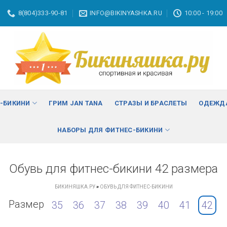
8(804)333-90-81
INFO@BIKINYASHKA.RU
10:00 - 19:00
С-БИКИНИ
ГРИМ JAN TANA
СТРАЗЫ И БРАСЛЕТЫ
ОДЕЖДА
НАБОРЫ ДЛЯ ФИТНЕС-БИКИНИ
Обувь для фитнес-бикини 42 размера
БИКИНЯШКА.РУ
»
ОБУВЬ ДЛЯ ФИТНЕС-БИКИНИ
Размер
35
36
37
38
39
40
41
42