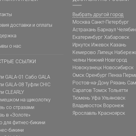
такты
Выбрать другой город
Москва
Санкт-Петербург
овия доставки и оплаты
Астрахань
Барнаул
Челябин
держка
Екатеринбург
Хабаровск
Иркутск
Ижевск
Казань
ывы о нас
Кемерово
Липецк
Набереж
челны
Нижний Новгород
СТРЫЕ ССЫЛКИ
Новокузнецк
Новосибирск
Омск
Оренбург
Пенза
Перм
ли GALA-01
Сабо GALA
Ростов-на-Дону
Рязань
Сам
ли GALA-08
Туфли CHIC
Саратов
Томск
Тольятти
ли CLEARLY
Тюмень
Уфа
Ульяновск
емешком на щиколотку
Владивосток
Воронеж
вь со стразами
Ярославль
Красноярск
вь в «Золоте»
о для фитнес-бикини
нес-бикини