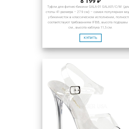
8 199
₽
Туфли для фитнес-бикини GALA-01 GALA01/C/M (дл
стопы 41 размера – 27.9 см) – самая популярная мо
у бикинисток в классическом исполнении, полнос
соответствуют требованиям IFBB, высота подошвы 
см., высота каблука 11,5 см.
КУПИТЬ