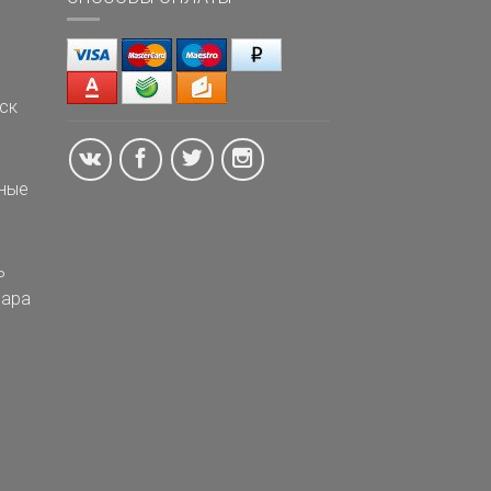
ск
ные
ь
ара