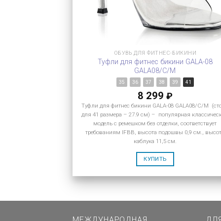
ОБУВЬ ДЛЯ ФИТНЕС-БИКИНИ
Туфли для фитнес бикини GALA-08
GALA08/C/M
35
36
37
38
39
41
8 299
₽
Туфли для фитнес бикини GALA-08 GALA08/C/M (ст
для 41 размера – 27.9 см) – популярная классичес
модель с ремешком без отделки, соответствует
требованиям IFBB, высота подошвы 0,9 см., высо
каблука 11,5 см.
КУПИТЬ
МЕЖДУНАРОДНАЯ
ДЛ