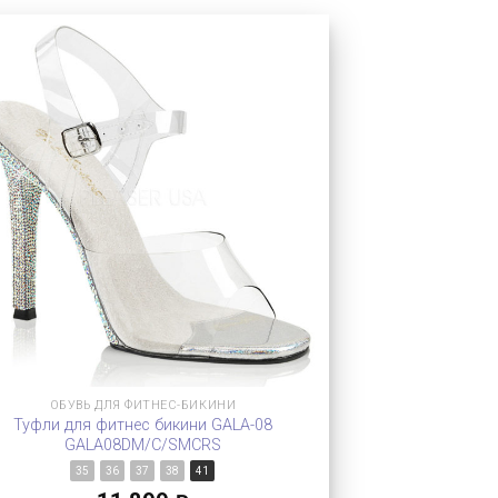
ОБУВЬ ДЛЯ ФИТНЕС-БИКИНИ
Туфли для фитнес бикини GALA-08
GALA08DM/C/SMCRS
35
36
37
38
41