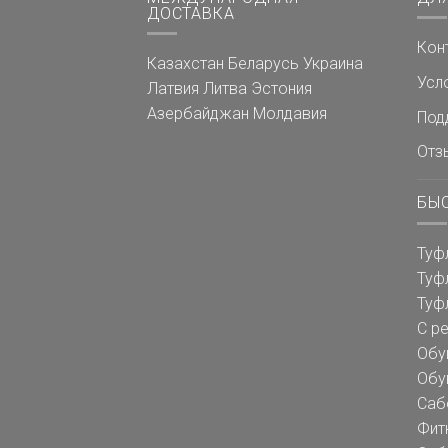
ДОСТАВКА
Кон
Казахстан
Беларусь
Украина
Усл
Латвия
Литва
Эстония
Азербайджан
Молдавия
Под
Отз
БЫ
Туф
Туф
Туф
С р
Обу
Обу
Саб
Фит