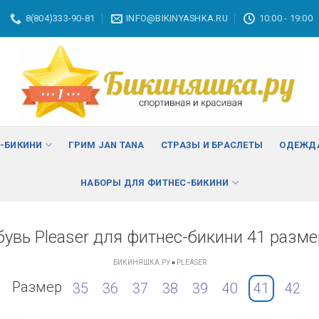
8(804)333-90-81
INFO@BIKINYASHKA.RU
10:00 - 19:00
С-БИКИНИ
ГРИМ JAN TANA
СТРАЗЫ И БРАСЛЕТЫ
ОДЕЖДА
НАБОРЫ ДЛЯ ФИТНЕС-БИКИНИ
бувь Pleaser для фитнес-бикини 41 разме
БИКИНЯШКА.РУ
»
PLEASER
Размер
35
36
37
38
39
40
41
42