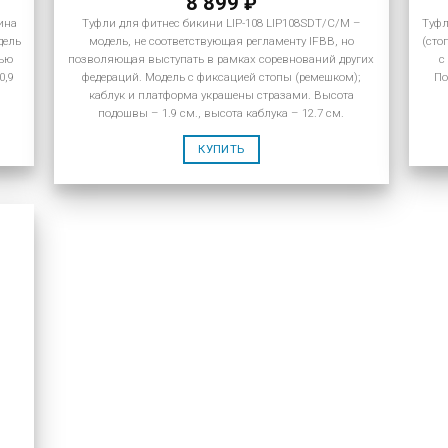
8 899
₽
ина
Туфли для фитнес бикини LIP-108 LIP108SDT/C/M –
Туфл
дель
модель, не соответствующая регламенту IFBB, но
(сто
тью
позволяющая выступать в рамках соревнований других
с
0,9
федераций. Модель с фиксацией стопы (ремешком);
По
каблук и платформа украшены стразами. Высота
подошвы – 1.9 см., высота каблука – 12.7 см.
КУПИТЬ