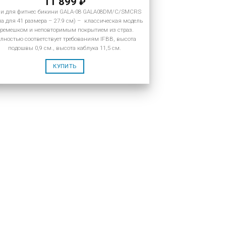
11 899
₽
и для фитнес бикини GALA-08 GALA08DM/C/SMCRS
па для 41 размера – 27.9 см) – классическая модель
 ремешком и неповторимым покрытием из страз.
лностью соответствует требованиям IFBB, высота
подошвы 0,9 см., высота каблука 11,5 см.
КУПИТЬ