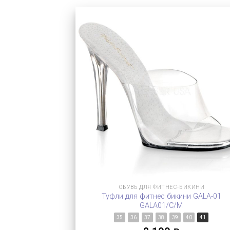
ОБУВЬ ДЛЯ ФИТНЕС-БИКИНИ
Туфли для фитнес бикини GALA-01
GALA01/C/M
35
36
37
38
39
40
41