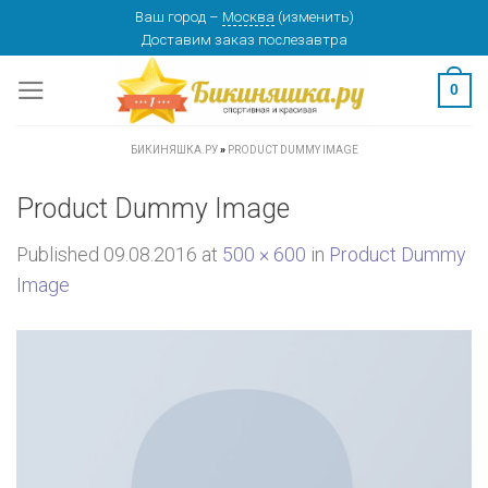
Skip
Ваш город
–
Москва
(
изменить
)
Доставим заказ
послезавтра
to
content
0
БИКИНЯШКА.РУ
»
PRODUCT DUMMY IMAGE
Product Dummy Image
Published
09.08.2016
at
500 × 600
in
Product Dummy
Image