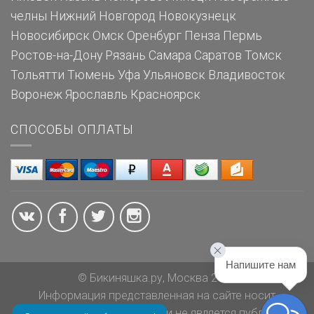
челны
Нижний Новгород
Новокузнецк
Новосибирск
Омск
Оренбург
Пенза
Пермь
Ростов-на-Дону
Рязань
Самара
Саратов
Томск
Тольятти
Тюмень
Уфа
Ульяновск
Владивосток
Воронеж
Ярославль
Красноярск
СПОСОБЫ ОПЛАТЫ
Напишите нам
© Бикиняшка.ру, Москва 2026
Информация представленная на сайте носит
ознакомительный характер и не является публичной