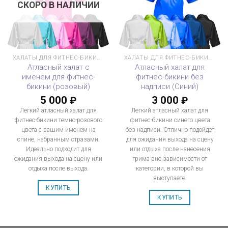
СКОРО В НАЛИЧИИ
ХАЛАТЫ ДЛЯ ФИТНЕС-БИКИНИ
ХАЛАТЫ ДЛЯ ФИТНЕС-БИКИНИ
Атласный халат с
Атласный халат для
именем для фитнес-
фитнес-бикини без
бикини (розовый)
надписи (Синий)
5 000
3 000
₽
₽
Легкий атласный халат для
Легкий атласный халат для
фитнес-бикини темно-розового
фитнес-бикини синего цвета
цвета с вашим именем на
без надписи. Отлично подойдет
спине, набранным стразами.
для ожидания выхода на сцену
Идеально подходит для
или отдыха после нанесения
ожидания выхода на сцену или
грима вне зависимости от
отдыха после выхода.
категории, в которой вы
выступаете.
КУПИТЬ
КУПИТЬ