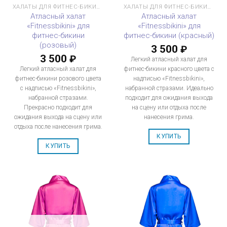
ХАЛАТЫ ДЛЯ ФИТНЕС-БИКИНИ
ХАЛАТЫ ДЛЯ ФИТНЕС-БИКИНИ
Атласный халат
Атласный халат
«Fitnessbikini» для
«Fitnessbikini» для
фитнес-бикини
фитнес-бикини (красный)
(розовый)
3 500
₽
3 500
₽
Легкий атласный халат для
Легкий атласный халат для
фитнес-бикини красного цвета с
фитнес-бикини розового цвета
надписью «Fitnessbikini»,
с надписью «Fitnessbikini»,
набранной стразами. Идеально
набранной стразами.
подходит для ожидания выхода
Прекрасно подходит для
на сцену или отдыха после
ожидания выхода на сцену или
нанесения грима.
отдыха после нанесения грима.
КУПИТЬ
КУПИТЬ