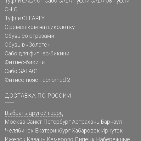
Туфли GALA-01
Сабо GALA
Туфли GALA-08
Туфли
CHIC
Туфли CLEARLY
С ремешком на щиколотку
Обувь со стразами
Обувь в «Золоте»
Сабо для фитнес-бикини
Фитнес-бикини
Сабо GALA01
Фитнес-пояс Tecnomed 2
ДОСТАВКА ПО РОССИИ
Выбрать другой город
Москва
Санкт-Петербург
Астрахань
Барнаул
Челябинск
Екатеринбург
Хабаровск
Иркутск
Ижевск
Казань
Кемерово
Липецк
Набережные