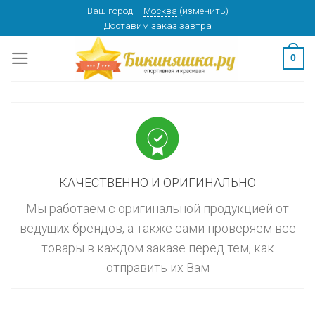
Skip
Ваш город
–
Москва
(
изменить
)
изменить
МОСКВА
Доставим заказ
завтра
to
content
0
КАЧЕСТВЕННО И ОРИГИНАЛЬНО
Мы работаем с оригинальной продукцией от
ведущих брендов, а также сами проверяем все
товары в каждом заказе перед тем, как
отправить их Вам