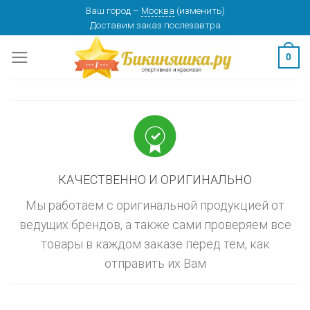
Skip
Ваш город
–
Москва
(
изменить
)
изменить
МОСКВА
Доставим заказ
послезавтра
to
content
0
КАЧЕСТВЕННО И ОРИГИНАЛЬНО
Мы работаем с оригинальной продукцией от
ведущих брендов, а также сами проверяем все
товары в каждом заказе перед тем, как
отправить их Вам