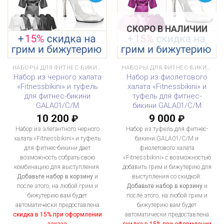
СКОРО В НАЛИЧИИ
НАБОРЫ ДЛЯ ФИТНЕС-БИКИНИ
НАБОРЫ ДЛЯ ФИТНЕС-БИКИНИ
Набор из черного халата
Набор из фиолетового
«Fitnessbikini» и туфель
халата «Fitnessbikini» и
для фитнес-бикини
туфель для фитнес-
GALA01/C/M
бикини GALA01/C/M
10 200
9 000
₽
₽
Набор из элегантного черного
Набор из туфель для фитнес-
халата «Fitnessbikini» и туфель
бикини GALA01/C/M и
для фитнес-бикини дает
фиолетового халата
возможность собрать свою
«Fitnessbikini» с возможностью
комбинацию для выступления.
добавить грим и бижутерию для
Добавьте набор в корзину
и
выступления со скидкой.
после этого, на любой грим и
Добавьте набор в корзину
и
бижутерию вам будет
после этого, на любой грим и
автоматически предоставлена
бижутерию вам будет
скидка в 15% при оформлении
автоматически предоставлена
заказа
скидка в 15% при оформлении