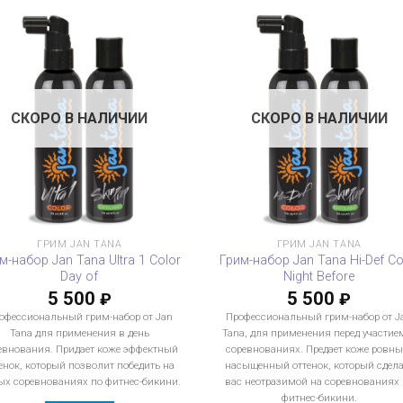
СКОРО В НАЛИЧИИ
СКОРО В НАЛИЧИИ
ГРИМ JAN TANA
ГРИМ JAN TANA
м-набор Jan Tana Ultra 1 Color
Грим-набор Jan Tana Hi-Def Co
Day of
Night Before
5 500
5 500
₽
₽
офессиональный грим-набор от Jan
Профессиональный грим-набор от J
Tana для применения в день
Tana, для применения перед участие
евнования. Придает коже эффектный
соревнованиях. Предает коже ровны
енок, который позволит победить на
насыщенный оттенок, который сдела
х соревнованиях по фитнес-бикини.
вас неотразимой на соревнованиях 
фитнес-бикини.