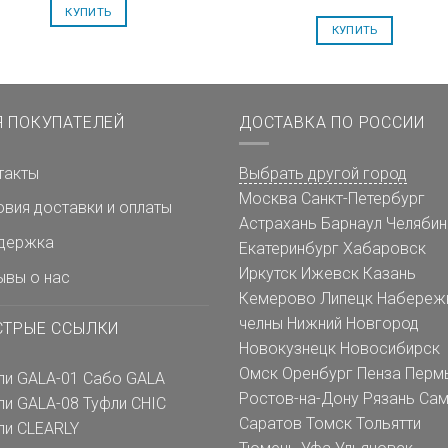
КУПИТЬ
КУПИТЬ
Я ПОКУПАТЕЛЕЙ
ДОСТАВКА ПО РОССИИ
такты
Выбрать другой город
Москва
Санкт-Петербург
овия доставки и оплаты
Астрахань
Барнаул
Челябин
держка
Екатеринбург
Хабаровск
Иркутск
Ижевск
Казань
ывы о нас
Кемерово
Липецк
Набереж
челны
Нижний Новгород
СТРЫЕ ССЫЛКИ
Новокузнецк
Новосибирск
Омск
Оренбург
Пенза
Перм
ли GALA-01
Сабо GALA
Ростов-на-Дону
Рязань
Сам
ли GALA-08
Туфли CHIC
Саратов
Томск
Тольятти
ли CLEARLY