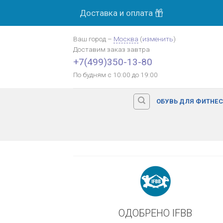
Skip
Доставка и оплата
МОСК
to
content
Ваш город
–
Москва
(
изменить
)
Доставим заказ
завтра
Оплата картой банка
+7(499)350-13-80
По будням с 10:00 до 19:00
ОБУВЬ ДЛЯ ФИТНЕ
ОДОБРЕНО IFBB