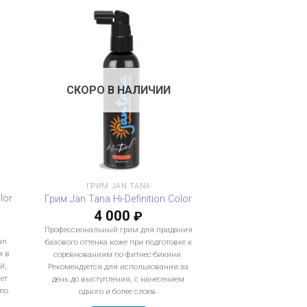
СКОРО В НАЛИЧИИ
ГРИМ JAN TANA
lor
Грим Jan Tana Hi-Definition Color
4 000
₽
Профессиональный грим для придания
an
базового оттенка коже при подготовке к
м в
соревнованиям по фитнес-бикини.
й,
Рекомендуется для использования за
ет
день до выступления, с нанесением
по
одного и более слоев.