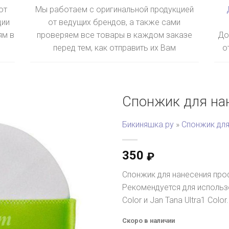
ют
Мы работаем с оригинальной продукцией
ции
от ведущих брендов, а также сами
ям в
проверяем все товары в каждом заказе
До
перед тем, как отправить их Вам
о
Спонжик для нан
Бикиняшка.ру
»
Спонжик для
350
₽
Спонжик для нанесения про
Рекомендуется для использов
Color и Jan Tana Ultra1 Color.
Скоро в наличии