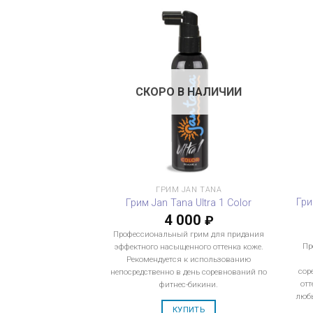
СКОРО В НАЛИЧИИ
ГРИМ JAN TANA
Гри
Грим Jan Tana Ultra 1 Color
4 000
₽
Профессиональный грим для придания
Пр
эффектного насыщенного оттенка коже.
Рекомендуется к использованию
сор
непосредственно в день соревнований по
отт
фитнес-бикини.
любы
КУПИТЬ