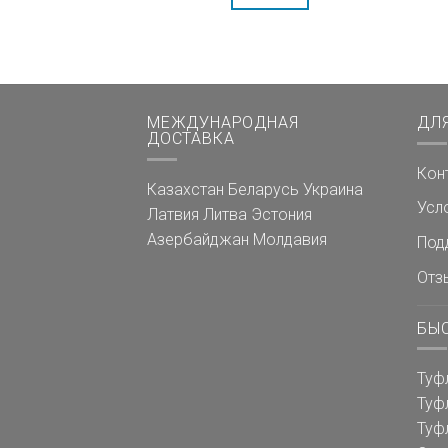
МЕЖДУНАРОДНАЯ
ДЛ
ДОСТАВКА
Кон
Казахстан
Беларусь
Украина
Усл
Латвия
Литва
Эстония
Азербайджан
Молдавия
Под
Отз
БЫ
Туф
Туф
Туф