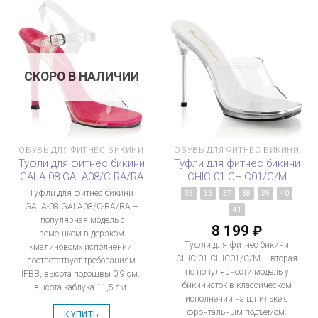
СКОРО В НАЛИЧИИ
ОБУВЬ ДЛЯ ФИТНЕС-БИКИНИ
ОБУВЬ ДЛЯ ФИТНЕС-БИКИНИ
Туфли для фитнес бикини
Туфли для фитнес бикини
GALA-08 GALA08/C-RA/RA
CHIC-01 CHIC01/C/M
Туфли для фитнес бикини
35
36
37
38
39
40
GALA-08 GALA08/C-RA/RA –
41
популярная модель с
8 199
₽
ремешком в дерзком
Туфли для фитнес бикини
«малиновом» исполнении,
CHIC-01 CHIC01/C/M – вторая
соответствует требованиям
по популярности модель у
IFBB, высота подошвы 0,9 см.,
бикинисток в классическом
высота каблука 11,5 см.
исполнении на шпильке с
фронтальным подъемом.
КУПИТЬ