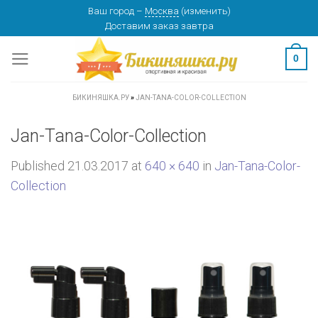
Skip
Ваш город
–
Москва
(
изменить
)
Доставим заказ
завтра
to
content
0
БИКИНЯШКА.РУ
»
JAN-TANA-COLOR-COLLECTION
Jan-Tana-Color-Collection
Published
21.03.2017
at
640 × 640
in
Jan-Tana-Color-
Collection