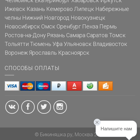
Челябинск
Екатеринбург
Хабаровск
Иркутск
Ижевск
Казань
Кемерово
Липецк
Набережные
челны
Нижний Новгород
Новокузнецк
Новосибирск
Омск
Оренбург
Пенза
Пермь
Ростов-на-Дону
Рязань
Самара
Саратов
Томск
Тольятти
Тюмень
Уфа
Ульяновск
Владивосток
Воронеж
Ярославль
Красноярск
СПОСОБЫ ОПЛАТЫ
Напишите нам
© Бикиняшка.ру, Москва 2026