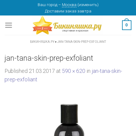
Skip
Ваш город
–
Москва
(
изменить
)
Доставим заказ
завтра
to
content
0
БИКИНЯШКА.РУ
»
JAN-TANA-SKIN-PREP-EXFOLIANT
jan-tana-skin-prep-exfoliant
Published
21.03.2017
at
590 × 620
in
jan-tana-skin-
prep-exfoliant