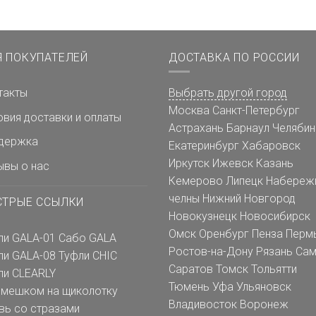
Я ПОКУПАТЕЛЕЙ
ДОСТАВКА ПО РОССИИ
такты
Выбрать другой город
Москва
Санкт-Петербург
овия доставки и оплаты
Астрахань
Барнаул
Челябин
держка
Екатеринбург
Хабаровск
Иркутск
Ижевск
Казань
ывы о нас
Кемерово
Липецк
Набереж
челны
Нижний Новгород
СТРЫЕ ССЫЛКИ
Новокузнецк
Новосибирск
Омск
Оренбург
Пенза
Перм
ли GALA-01
Сабо GALA
Ростов-на-Дону
Рязань
Сам
ли GALA-08
Туфли CHIC
Саратов
Томск
Тольятти
ли CLEARLY
Тюмень
Уфа
Ульяновск
емешком на щиколотку
Владивосток
Воронеж
вь со стразами