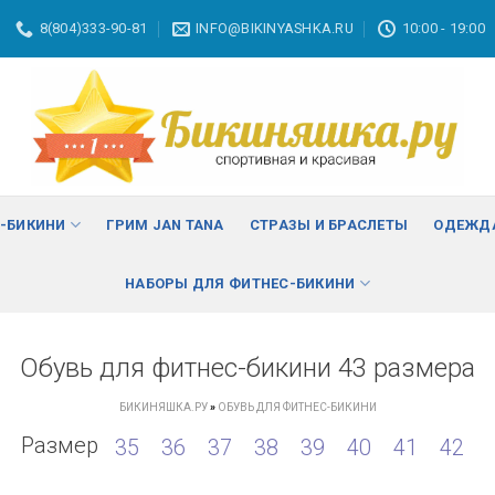
8(804)333-90-81
INFO@BIKINYASHKA.RU
10:00 - 19:00
С-БИКИНИ
ГРИМ JAN TANA
СТРАЗЫ И БРАСЛЕТЫ
ОДЕЖДА
НАБОРЫ ДЛЯ ФИТНЕС-БИКИНИ
Обувь для фитнес-бикини 43 размера
БИКИНЯШКА.РУ
»
ОБУВЬ ДЛЯ ФИТНЕС-БИКИНИ
Размер
35
36
37
38
39
40
41
42