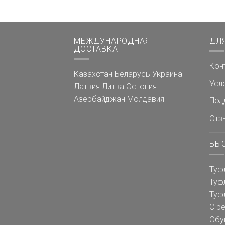
МЕЖДУНАРОДНАЯ
ДЛ
ДОСТАВКА
Кон
Казахстан
Беларусь
Украина
Усл
Латвия
Литва
Эстония
Азербайджан
Молдавия
Под
Отз
БЫ
Туф
Туф
Туф
С р
Обу