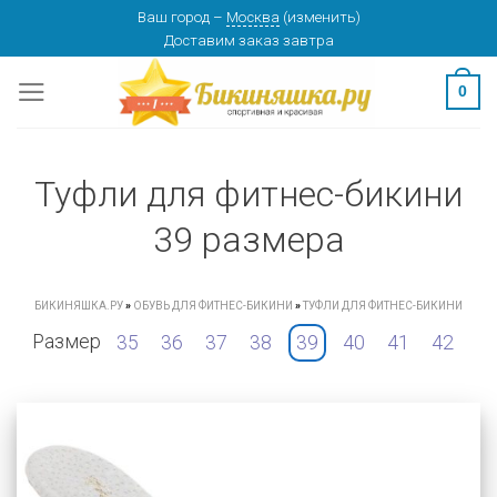
Skip
Ваш город
–
Москва
(
изменить
)
Доставим заказ
завтра
to
content
0
Туфли для фитнес-бикини
39 размера
БИКИНЯШКА.РУ
»
ОБУВЬ ДЛЯ ФИТНЕС-БИКИНИ
»
ТУФЛИ ДЛЯ ФИТНЕС-БИКИНИ
Размер
35
36
37
38
39
40
41
42