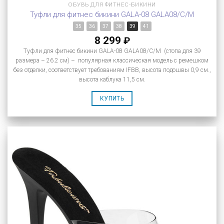
ОБУВЬ ДЛЯ ФИТНЕС-БИКИНИ
Туфли для фитнес бикини GALA-08 GALA08/C/M
35
36
37
38
39
41
8 299
₽
Туфли для фитнес бикини GALA-08 GALA08/C/M (стопа для 39
размера – 26.2 см) – популярная классическая модель с ремешком
без отделки, соответствует требованиям IFBB, высота подошвы 0,9 см.,
высота каблука 11,5 см.
КУПИТЬ