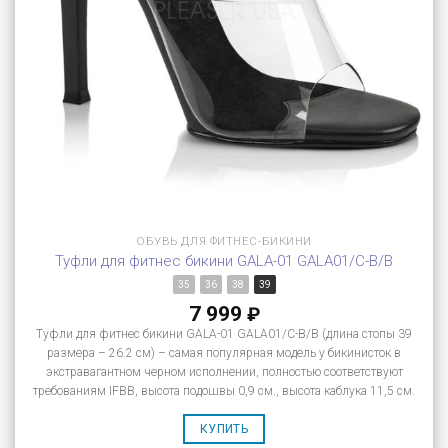
ОБУВЬ ДЛЯ ФИТНЕС-БИКИНИ
Туфли для фитнес бикини GALA-01 GALA01/C-B/B
35
36
38
39
7 999
₽
Туфли для фитнес бикини GALA-01 GALA01/C-B/B (длина стопы 39
размера – 26.2 см) – самая популярная модель у бикинисток в
экстравагантном черном исполнении, полностью соответствуют
требованиям IFBB, высота подошвы 0,9 см., высота каблука 11,5 см.
КУПИТЬ