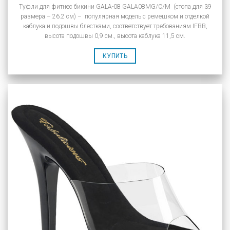
Туфли для фитнес бикини GALA-08 GALA08MG/C/M (стопа для 39
размера – 26.2 см) – популярная модель с ремешком и отделкой
каблука и подошвы блестками, соответствует требованиям IFBB,
высота подошвы 0,9 см., высота каблука 11,5 см.
КУПИТЬ