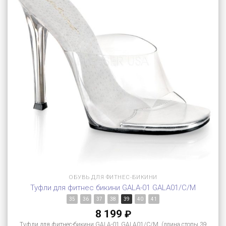
ОБУВЬ ДЛЯ ФИТНЕС-БИКИНИ
Туфли для фитнес бикини GALA-01 GALA01/C/M
35
36
37
38
39
40
41
8 199
₽
Туфли для фитнес-бикини GALA-01 GALA01/C/M (длина стопы 39