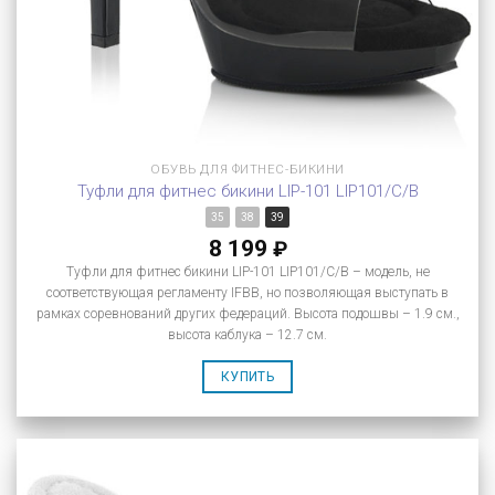
ОБУВЬ ДЛЯ ФИТНЕС-БИКИНИ
Туфли для фитнес бикини LIP-101 LIP101/C/B
35
38
39
8 199
₽
Туфли для фитнес бикини LIP-101 LIP101/C/B – модель, не
соответствующая регламенту IFBB, но позволяющая выступать в
рамках соревнований других федераций. Высота подошвы – 1.9 см.,
высота каблука – 12.7 см.
КУПИТЬ