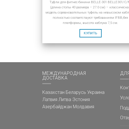
Туфли для фитнес-бикини BELLE-301 BELLE301/C
(длина стопы 40 размера – 27.0 см) – классическ
модель соревновательных туфель на невысоком каблу
полностью соответствуют требованиям IFBB,без
платформы, высота каблука 7,5 см.
КУПИТЬ
МЕЖДУНАРОДНАЯ
ДЛ
ДОСТАВКА
Кон
Казахстан
Беларусь
Украина
Усл
Латвия
Литва
Эстония
Азербайджан
Молдавия
Под
Отз