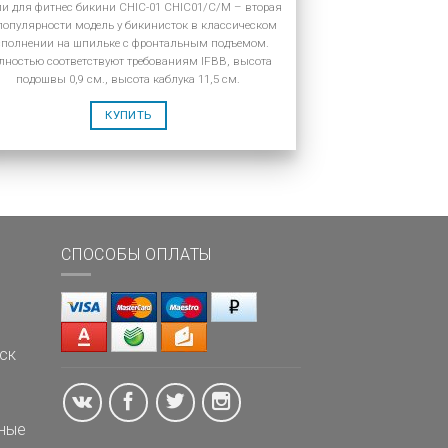
и для фитнес бикини CHIC-01 CHIC01/C/M – вторая
популярности модель у бикинисток в классическом
сполнении на шпильке с фронтальным подъемом.
лностью соответствуют требованиям IFBB, высота
подошвы 0,9 см., высота каблука 11,5 см.
КУПИТЬ
СПОСОБЫ ОПЛАТЫ
ск
ные