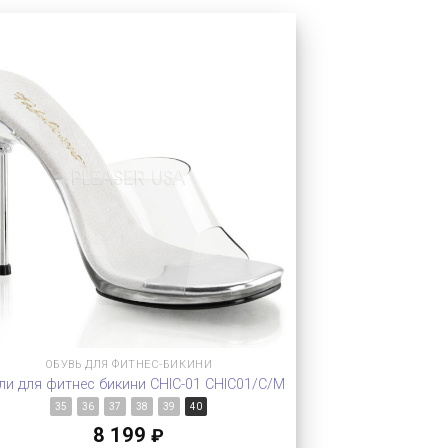
ОБУВЬ ДЛЯ ФИТНЕС-БИКИНИ
ли для фитнес бикини CHIC-01 CHIC01/C/M
35
36
37
38
39
40
8 199
₽