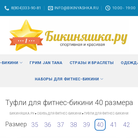
8(804)333-90-81
INFO@BIKINYASHKA.RU
10:00 - 19:00
С-БИКИНИ
ГРИМ JAN TANA
СТРАЗЫ И БРАСЛЕТЫ
ОДЕЖДА
НАБОРЫ ДЛЯ ФИТНЕС-БИКИНИ
Туфли для фитнес-бикини 40 размера
БИКИНЯШКА.РУ
»
ОБУВЬ ДЛЯ ФИТНЕС-БИКИНИ
»
ТУФЛИ ДЛЯ ФИТНЕС-БИКИНИ
Размер
35
36
37
38
39
40
41
42