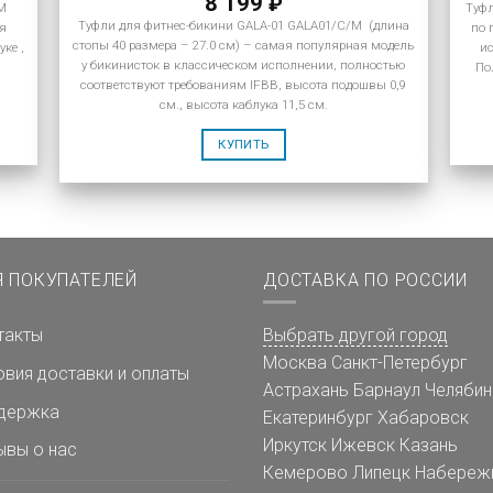
8 199
₽
/M
Туфл
Туфли для фитнес-бикини GALA-01 GALA01/C/M (длина
ая
по 
стопы 40 размера – 27.0 см) – самая популярная модель
ке ,
и
у бикинисток в классическом исполнении, полностью
По
соответствуют требованиям IFBB, высота подошвы 0,9
см., высота каблука 11,5 см.
КУПИТЬ
Я ПОКУПАТЕЛЕЙ
ДОСТАВКА ПО РОССИИ
такты
Выбрать другой город
Москва
Санкт-Петербург
овия доставки и оплаты
Астрахань
Барнаул
Челябин
держка
Екатеринбург
Хабаровск
Иркутск
Ижевск
Казань
ывы о нас
Кемерово
Липецк
Набереж