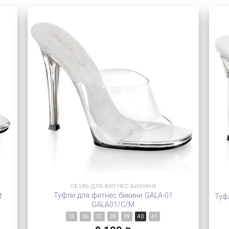
ОБУВЬ ДЛЯ ФИТНЕС-БИКИНИ
Туфли для фитнес бикини GALA-01
M
Туф
GALA01/C/M
35
36
37
38
39
40
41