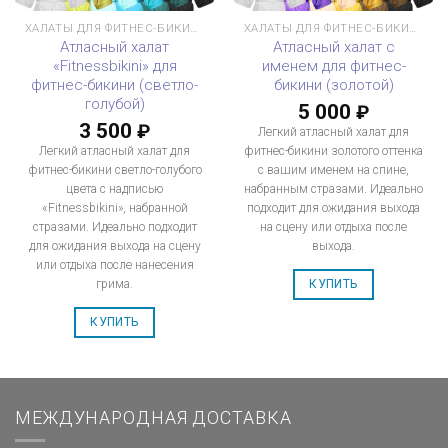
ХАЛАТЫ ДЛЯ ФИТНЕС-БИКИНИ
ХАЛАТЫ ДЛЯ ФИТНЕС-БИКИНИ
Атласный халат
Атласный халат с
«Fitnessbikini» для
именем для фитнес-
фитнес-бикини (светло-
бикини (золотой)
голубой)
5 000
₽
3 500
₽
Легкий атласный халат для
Легкий атласный халат для
фитнес-бикини золотого оттенка
фитнес-бикини светло-голубого
с вашим именем на спине,
цвета с надписью
набранным стразами. Идеально
«Fitnessbikini», набранной
подходит для ожидания выхода
стразами. Идеально подходит
на сцену или отдыха после
для ожидания выхода на сцену
выхода.
или отдыха после нанесения
грима.
КУПИТЬ
КУПИТЬ
МЕЖДУНАРОДНАЯ ДОСТАВКА