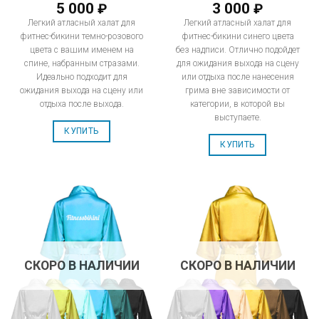
5 000
3 000
₽
₽
Легкий атласный халат для
Легкий атласный халат для
фитнес-бикини темно-розового
фитнес-бикини синего цвета
цвета с вашим именем на
без надписи. Отлично подойдет
спине, набранным стразами.
для ожидания выхода на сцену
Идеально подходит для
или отдыха после нанесения
ожидания выхода на сцену или
грима вне зависимости от
отдыха после выхода.
категории, в которой вы
выступаете.
КУПИТЬ
КУПИТЬ
СКОРО В НАЛИЧИИ
СКОРО В НАЛИЧИИ