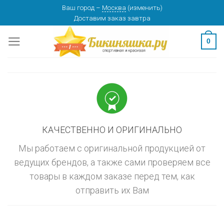
Skip
Ваш город
–
Москва
(
изменить
)
изменить
МОСКВА
Доставим заказ
завтра
to
content
0
КАЧЕСТВЕННО И ОРИГИНАЛЬНО
Мы работаем с оригинальной продукцией от
ведущих брендов, а также сами проверяем все
товары в каждом заказе перед тем, как
отправить их Вам