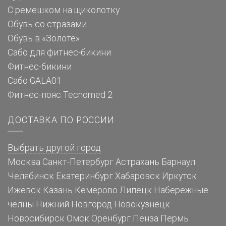
С ремешком на щиколотку
Обувь со стразами
Обувь в «Золоте»
Сабо для фитнес-бикини
Фитнес-бикини
Сабо GALA01
Фитнес-пояс Tecnomed 2
ДОСТАВКА ПО РОССИИ
Выбрать другой город
Москва
Санкт-Петербург
Астрахань
Барнаул
Челябинск
Екатеринбург
Хабаровск
Иркутск
Ижевск
Казань
Кемерово
Липецк
Набережные
челны
Нижний Новгород
Новокузнецк
Новосибирск
Омск
Оренбург
Пенза
Пермь