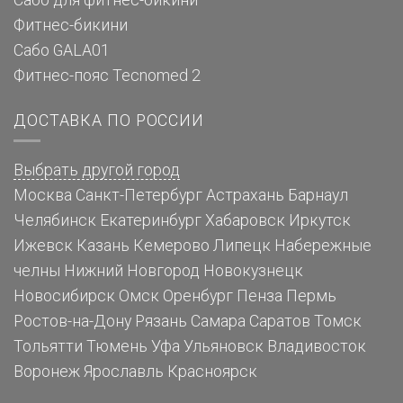
Сабо для фитнес-бикини
Фитнес-бикини
Сабо GALA01
Фитнес-пояс Tecnomed 2
ДОСТАВКА ПО РОССИИ
Выбрать другой город
Москва
Санкт-Петербург
Астрахань
Барнаул
Челябинск
Екатеринбург
Хабаровск
Иркутск
Ижевск
Казань
Кемерово
Липецк
Набережные
челны
Нижний Новгород
Новокузнецк
Новосибирск
Омск
Оренбург
Пенза
Пермь
Ростов-на-Дону
Рязань
Самара
Саратов
Томск
Тольятти
Тюмень
Уфа
Ульяновск
Владивосток
Воронеж
Ярославль
Красноярск