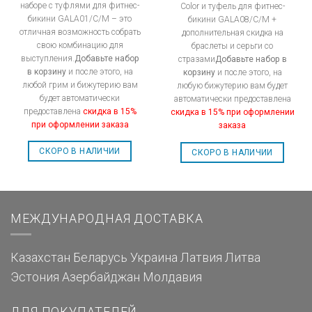
наборе с туфлями для фитнес-
Color и туфель для фитнес-
бикини GALA01/C/M – это
бикини GALA08/C/M +
отличная возможность собрать
дополнительная скидка на
свою комбинацию для
браслеты и серьги со
выступления.
Добавьте набор
стразами
Добавьте набор в
в корзину
и после этого, на
корзину
и после этого, на
любой грим и бижутерию вам
любую бижутерию вам будет
будет автоматически
автоматически предоставлена
предоставлена
скидка в 15%
скидка в 15% при оформлении
при оформлении заказа
заказа
СКОРО В НАЛИЧИИ
СКОРО В НАЛИЧИИ
МЕЖДУНАРОДНАЯ ДОСТАВКА
Казахстан
Беларусь
Украина
Латвия
Литва
Эстония
Азербайджан
Молдавия
ДЛЯ ПОКУПАТЕЛЕЙ