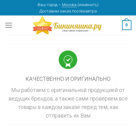
Skip
Ваш город
–
Москва
(
изменить
)
изменить
МОСКВА
Доставим заказ
послезавтра
to
content
0
КАЧЕСТВЕННО И ОРИГИНАЛЬНО
Мы работаем с оригинальной продукцией от
ведущих брендов, а также сами проверяем все
товары в каждом заказе перед тем, как
отправить их Вам