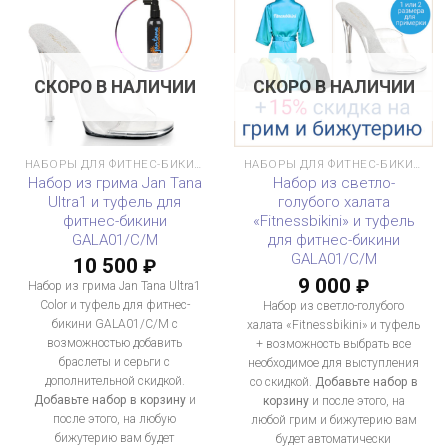
СКОРО В НАЛИЧИИ
СКОРО В НАЛИЧИИ
НАБОРЫ ДЛЯ ФИТНЕС-БИКИНИ
НАБОРЫ ДЛЯ ФИТНЕС-БИКИНИ
Набор из грима Jan Tana
Набор из светло-
Ultra1 и туфель для
голубого халата
фитнес-бикини
«Fitnessbikini» и туфель
GALA01/C/M
для фитнес-бикини
GALA01/C/M
10 500
₽
9 000
₽
Набор из грима Jan Tana Ultra1
Color и туфель для фитнес-
Набор из светло-голубого
бикини GALA01/C/M с
халата «Fitnessbikini» и туфель
возможностью добавить
+ возможность выбрать все
браслеты и серьги с
необходимое для выступления
дополнительной скидкой.
со скидкой.
Добавьте набор в
Добавьте набор в корзину
и
корзину
и после этого, на
после этого, на любую
любой грим и бижутерию вам
бижутерию вам будет
будет автоматически