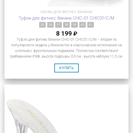
ОБУВЬ ДЛЯ ФИТНЕС-БИКИНИ
Туфли для фитнес бикини CHIC-01 CHIC01/C/M
35
36
37
38
39
40
41
8 199
₽
Туфли для фитнес бикини CHIC-01 CHIC01/C/M – вторая по
популярности модель у бикинисток в классическом исполнении на
шпильке с фронтальным подъемом. Полностью соответствуют
требованиям IFBB, высота подошвы 0,9 см., высота каблука 11,5 см.
КУПИТЬ