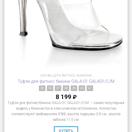
ОБУВЬ ДЛЯ ФИТНЕС-БИКИНИ
Туфли для фитнес бикини GALA-01 GALA01/C/M
35
36
37
38
39
40
41
8 199
₽
Туфли для фитнес-бикини GALA-01 GALA01/C/M – самая популярная
модель у бикинисток в классическом исполнении, полностью
соответствуют требованиям IFBB, высота подошвы 0,9 см., высота
каблука 11,5 см.
КУПИТЬ