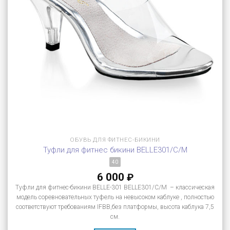
ОБУВЬ ДЛЯ ФИТНЕС-БИКИНИ
Туфли для фитнес бикини BELLE301/C/M
40
6 000
₽
Туфли для фитнес-бикини BELLE-301 BELLE301/C/M – классическая
модель соревновательных туфель на невысоком каблуке , полностью
соответствуют требованиям IFBB,без платформы, высота каблука 7,5
см.