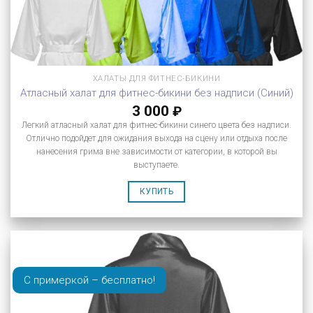
ХАЛАТЫ ДЛЯ ФИТНЕС-БИКИНИ
Атласный халат для фитнес-бикини без надписи (Синий)
3 000
₽
Легкий атласный халат для фитнес-бикини синего цвета без надписи.
Отлично подойдет для ожидания выхода на сцену или отдыха после
нанесения грима вне зависимости от категории, в которой вы
выступаете.
КУПИТЬ
С примеркой – бесплатно!