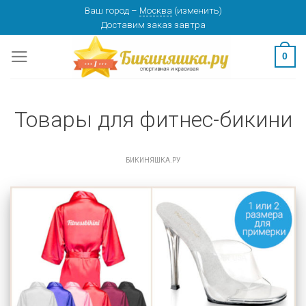
Skip
Ваш город
–
Москва
(
изменить
)
Доставим заказ
завтра
to
content
0
Товары для фитнес-бикини
БИКИНЯШКА.РУ