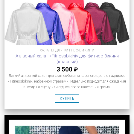
ХАЛАТЫ ДЛЯ ФИТНЕС-БИКИНИ
Атласный халат «Fitnessbikini» для фитнес-бикини
(красный)
3 500
₽
Легкий атласный халат для фитнес-бикини красного цвета с надписью
«Fitnessbikini», набранной стразами. Идеально подходит для ожидания
выхода на сцену или отдыха после нанесения грима.
КУПИТЬ